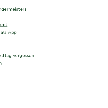
rgermeisters
ment
 als App
Alltag vergessen
n