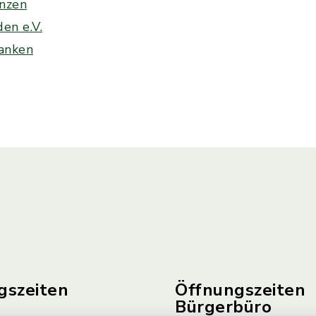
anzen
en e.V.
ranken
gszeiten
Öffnungszeiten
Bürgerbüro