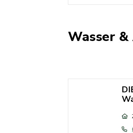
Wasser &
DI
Wa