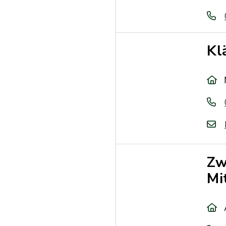
Kl
Zw
Mi