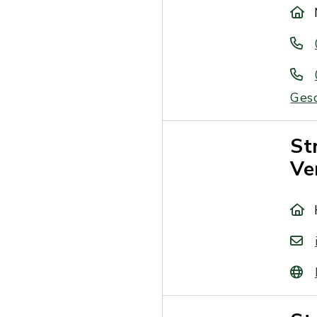
Gesc
St
Ve