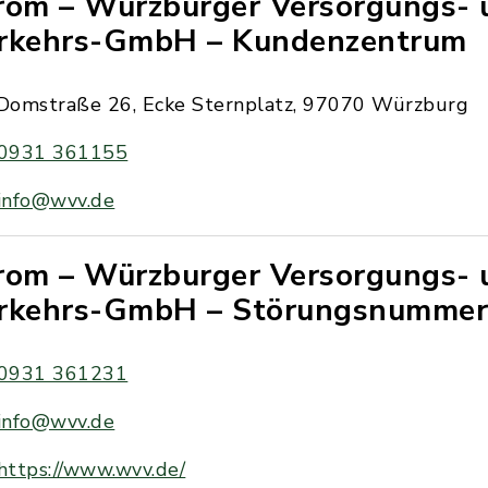
rom – Würzburger Versorgungs- 
rkehrs-GmbH – Kundenzentrum
Domstraße 26, Ecke Sternplatz, 97070 Würzburg
0931 361155
info@wvv.de
rom – Würzburger Versorgungs- 
rkehrs-GmbH – Störungsnumme
0931 361231
info@wvv.de
https://www.wvv.de/